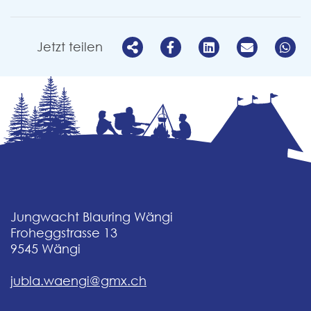
Jetzt teilen
Jungwacht Blauring Wängi
Froheggstrasse 13
9545
Wängi
jubla.waengi@gmx.ch