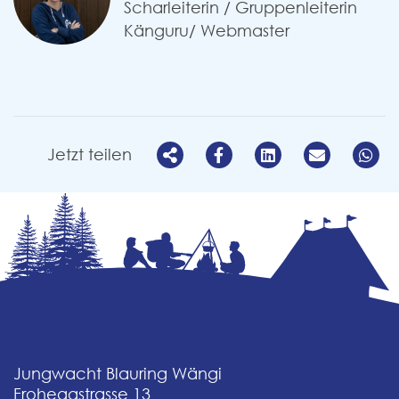
Scharleiterin / Gruppenleiterin
Känguru/ Webmaster
Jetzt teilen
Jungwacht Blauring Wängi
Froheggstrasse 13