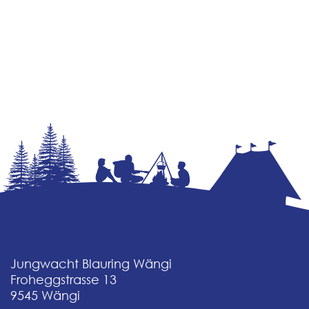
Jungwacht Blauring Wängi
Froheggstrasse 13
9545
Wängi