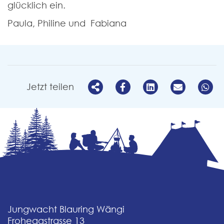
glücklich ein.
Paula, Philine und Fabiana
Jetzt teilen
Jungwacht Blauring Wängi
Froheggstrasse 13